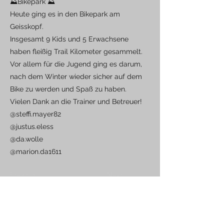
⛰️Bikepark ⛰️
Heute ging es in den Bikepark am
Geisskopf.
Insgesamt 9 Kids und 5 Erwachsene
haben fleißig Trail Kilometer gesammelt.
Vor allem für die Jugend ging es darum,
nach dem Winter wieder sicher auf dem
Bike zu werden und Spaß zu haben.
Vielen Dank an die Trainer und Betreuer!
@steffi.mayer82
@justus.eless
@da.wolle
@marion.da1611
Previous
Next
RV Pfeil Neuötting